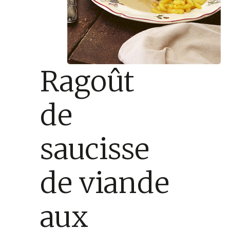
Ragoût
de
saucisse
de viande
aux