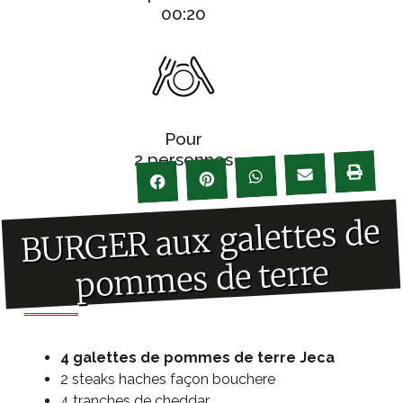
00:20
Pour
2 personnes
BURGER aux galettes de
pommes de terre
Ingrédients
4 galettes de pommes de terre Jeca
2 steaks haches façon bouchere
4 tranches de cheddar